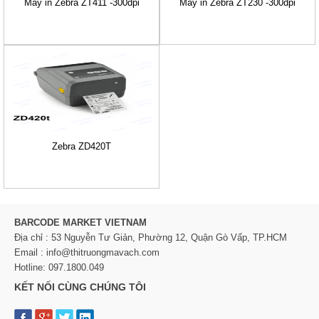
Máy in Zebra ZT411 -300dpi
Máy in Zebra ZT230 -300dpi
Zebra ZD420T
BARCODE MARKET VIETNAM
Địa chỉ : 53 Nguyễn Tư Giản, Phường 12, Quận Gò Vấp, TP.HCM
Email : info@thitruongmavach.com
Hotline: 097.1800.049
KẾT NỐI CÙNG CHÚNG TÔI